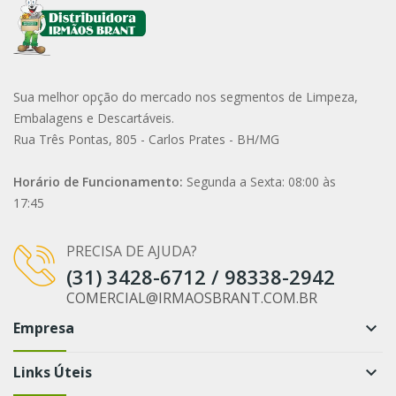
Sua melhor opção do mercado nos segmentos de Limpeza,
Embalagens e Descartáveis.
Rua Três Pontas, 805 - Carlos Prates - BH/MG
Horário de Funcionamento:
Segunda a Sexta: 08:00 às
17:45
PRECISA DE AJUDA?
(31) 3428-6712 / 98338-2942
COMERCIAL@IRMAOSBRANT.COM.BR
Empresa
keyboard_arrow_down
Links Úteis
keyboard_arrow_down